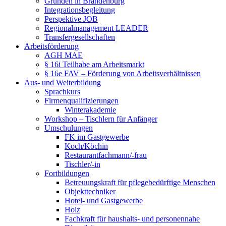
Gründen in Brandenburg
Integrationsbegleitung
Perspektive JOB
Regionalmanagement LEADER
Transfergesellschaften
Arbeitsförderung
AGH MAE
§ 16i Teilhabe am Arbeitsmarkt
§ 16e FAV – Förderung von Arbeitsverhältnissen
Aus- und Weiterbildung
Sprachkurs
Firmenqualifizierungen
Winterakademie
Workshop – Tischlern für Anfänger
Umschulungen
FK im Gastgewerbe
Koch/Köchin
Restaurantfachmann/-frau
Tischler/-in
Fortbildungen
Betreuungskraft für pflegebedürftige Menschen
Objekttechniker
Hotel- und Gastgewerbe
Holz
Fachkraft für haushalts- und personennahe