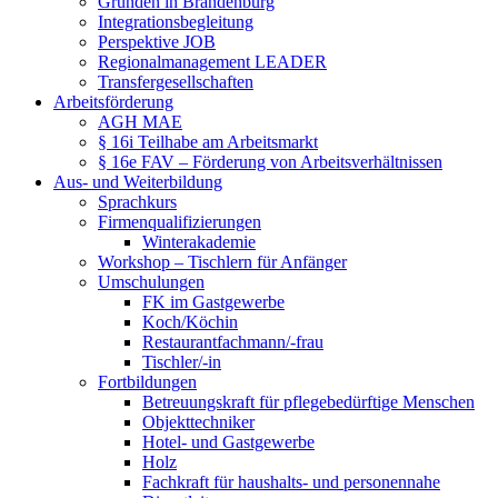
Gründen in Brandenburg
Integrationsbegleitung
Perspektive JOB
Regionalmanagement LEADER
Transfergesellschaften
Arbeitsförderung
AGH MAE
§ 16i Teilhabe am Arbeitsmarkt
§ 16e FAV – Förderung von Arbeitsverhältnissen
Aus- und Weiterbildung
Sprachkurs
Firmenqualifizierungen
Winterakademie
Workshop – Tischlern für Anfänger
Umschulungen
FK im Gastgewerbe
Koch/Köchin
Restaurantfachmann/-frau
Tischler/-in
Fortbildungen
Betreuungskraft für pflegebedürftige Menschen
Objekttechniker
Hotel- und Gastgewerbe
Holz
Fachkraft für haushalts- und personennahe