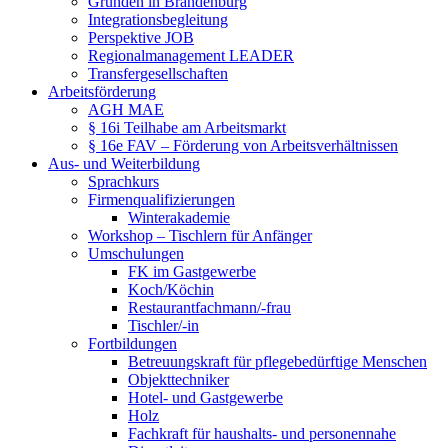
Gründen in Brandenburg
Integrationsbegleitung
Perspektive JOB
Regionalmanagement LEADER
Transfergesellschaften
Arbeitsförderung
AGH MAE
§ 16i Teilhabe am Arbeitsmarkt
§ 16e FAV – Förderung von Arbeitsverhältnissen
Aus- und Weiterbildung
Sprachkurs
Firmenqualifizierungen
Winterakademie
Workshop – Tischlern für Anfänger
Umschulungen
FK im Gastgewerbe
Koch/Köchin
Restaurantfachmann/-frau
Tischler/-in
Fortbildungen
Betreuungskraft für pflegebedürftige Menschen
Objekttechniker
Hotel- und Gastgewerbe
Holz
Fachkraft für haushalts- und personennahe