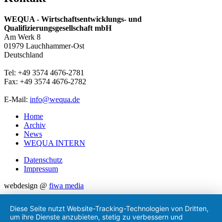
WEQUA - Wirtschaftsentwicklungs- und
Qualifizierungsgesellschaft mbH
Am Werk 8
01979 Lauchhammer-Ost
Deutschland
Tel: +49 3574 4676-2781
Fax: +49 3574 4676-2782
E-Mail:
info@wequa.de
Home
Archiv
News
WEQUA INTERN
Datenschutz
Impressum
webdesign @
fiwa media
Diese Seite nutzt Website-Tracking-Technologien von Dritten,
um ihre Dienste anzubieten, stetig zu verbessern und