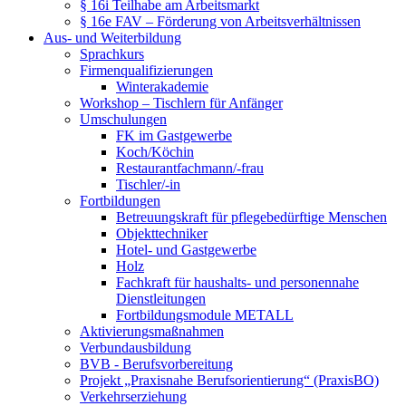
§ 16i Teilhabe am Arbeitsmarkt
§ 16e FAV – Förderung von Arbeitsverhältnissen
Aus- und Weiterbildung
Sprachkurs
Firmenqualifizierungen
Winterakademie
Workshop – Tischlern für Anfänger
Umschulungen
FK im Gastgewerbe
Koch/Köchin
Restaurantfachmann/-frau
Tischler/-in
Fortbildungen
Betreuungskraft für pflegebedürftige Menschen
Objekttechniker
Hotel- und Gastgewerbe
Holz
Fachkraft für haushalts- und personennahe
Dienstleitungen
Fortbildungsmodule METALL
Aktivierungsmaßnahmen
Verbundausbildung
BVB - Berufsvorbereitung
Projekt „Praxisnahe Berufsorientierung“ (PraxisBO)
Verkehrserziehung