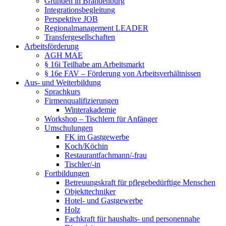
Gründen in Brandenburg
Integrationsbegleitung
Perspektive JOB
Regionalmanagement LEADER
Transfergesellschaften
Arbeitsförderung
AGH MAE
§ 16i Teilhabe am Arbeitsmarkt
§ 16e FAV – Förderung von Arbeitsverhältnissen
Aus- und Weiterbildung
Sprachkurs
Firmenqualifizierungen
Winterakademie
Workshop – Tischlern für Anfänger
Umschulungen
FK im Gastgewerbe
Koch/Köchin
Restaurantfachmann/-frau
Tischler/-in
Fortbildungen
Betreuungskraft für pflegebedürftige Menschen
Objekttechniker
Hotel- und Gastgewerbe
Holz
Fachkraft für haushalts- und personennahe