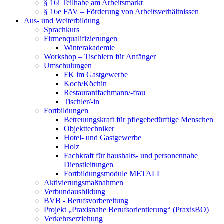
§ 16i Teilhabe am Arbeitsmarkt
§ 16e FAV – Förderung von Arbeitsverhältnissen
Aus- und Weiterbildung
Sprachkurs
Firmenqualifizierungen
Winterakademie
Workshop – Tischlern für Anfänger
Umschulungen
FK im Gastgewerbe
Koch/Köchin
Restaurantfachmann/-frau
Tischler/-in
Fortbildungen
Betreuungskraft für pflegebedürftige Menschen
Objekttechniker
Hotel- und Gastgewerbe
Holz
Fachkraft für haushalts- und personennahe
Dienstleitungen
Fortbildungsmodule METALL
Aktivierungsmaßnahmen
Verbundausbildung
BVB - Berufsvorbereitung
Projekt „Praxisnahe Berufsorientierung“ (PraxisBO)
Verkehrserziehung